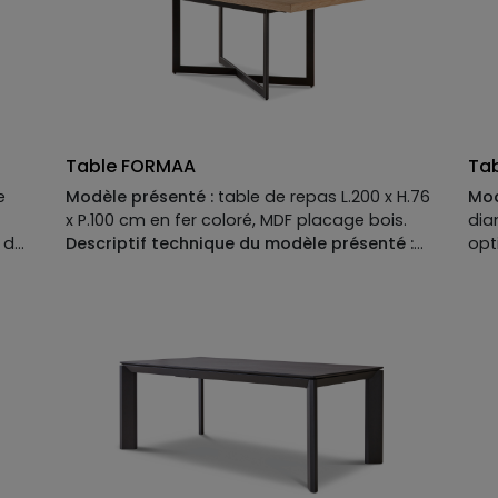
Table FORMAA
Ta
e
Modèle présenté :
table de repas L.200 x H.76
Mod
x P.100 cm en fer coloré, MDF placage bois.
dia
t de
Descriptif technique du modèle présenté :
opt
on
Piètement :
fer coloré.
Des
s
Plateau :
MDF placage bois. Plateau
Piè
disponible en MDF placage bois, laqué mat
Pla
t
ou mat option perlé ou brillant, option
cér
et
placage céramique ou verre.
Piè
,
Finition métallisée en option.
mat
e,
Allonges disponibles en option.
Pla
laq
opt
Fin