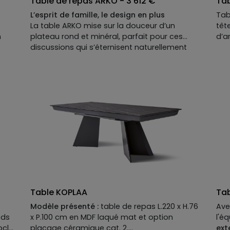
Table de repas ARKO - 3 612 €
Tab
carrée : L.140 x H.76 x P.140 cm.
L’esprit de famille, le design en plus
Tab
La table ARKO mise sur la douceur d’un
têt
n
plateau rond et minéral, parfait pour ces
d’a
discussions qui s’éternisent naturellement
mou
après le dessert. Très à l’aise dans les petits
arc
espaces, elle fluidifie la circulation tout en
des
restant une pièce de caractère. Elle
tre
emprunte son piètement au modèle
idé
ant
Mondriaa pour un résultat graphique à
env
souhait : les lignes métalliques
SPI
e
s’entrecroisent sans jamais bloquer le
bou
nner
regard, laissant passer la lumière grâce à un
trè
dessin sans arêtes. Le résultat ? Une table
conviviale qui réussit le pari de concilier
rondeur et structure.
Table KOPLAA
Tab
Modèle présenté :
table de repas L.220 x H.76
Ave
eds
x P.100 cm en MDF laqué mat et option
l'éq
ocle
placage céramique cat. 2.
ext