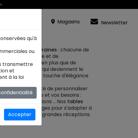
in
Magasins
Newsletter
 conservées qu'à
sign et contemporaines
: chacune de
ommerciales ou
ge parfait de style et de
 à manger
sont bien plus que de
es transmettre
 des œuvres d'art qui deviennent le
ion et
er
, apportant une touche d'élégance
t à la loi
térieur.
us offrons la liberté de personnaliser
onfidentialité
n vos préférences et vos besoins :
, finitions et options ... Nos
tables
uipées de rallonges pour s'adapter à
dîners intimes aux grandes réceptions.
Accepter