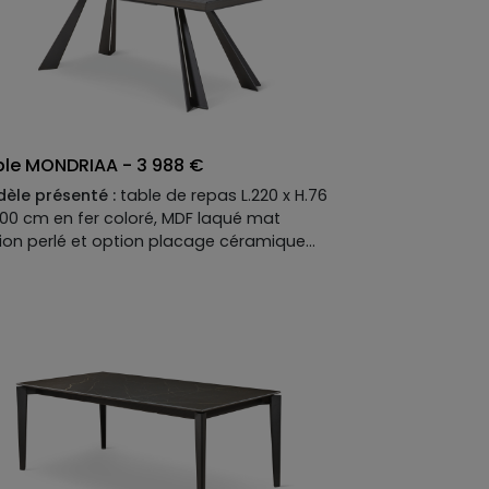
ble MONDRIAA - 3 988 €
èle présenté :
table de repas L.220 x H.76
.100 cm en fer coloré, MDF laqué mat
ion perlé et option placage céramique
 2.
criptif technique du modèle présenté :
tement :
fer coloré.
teau :
MDF laqué mat option perlé et
ion placage céramique catégorie 2.
teau disponible en MDF placage bois,
ué mat ou mat option perlé ou brillant,
ion placage céramique ou verre.
ition métallisée en option.
onges disponibles en option.