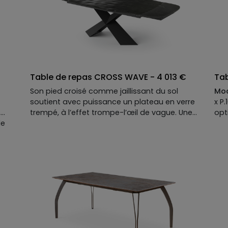
t
fait
Table de repas CROSS WAVE - 4 013 €
Ta
Son pied croisé comme jaillissant du sol
Mod
soutient avec puissance un plateau en verre
x P
,
trempé, à l’effet trompe-l’œil de vague. Une
opt
le
alliance hypnotique entre tension et
cat.
ule
mouvement, qui bouscule les codes de la
Des
table de repas. Et grâce à ses deux allonges
Piè
élégantes, CROSS accueille sans effort les
Pla
ne
grands repas d’esthètes… ou les dîners qui
opt
t
s’éternisent avec style !
Pla
laq
opt
Fin
All