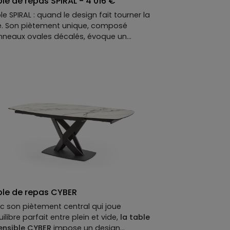
le de repas SPIRAL - 4 016 €
le SPIRAL : quand le design fait tourner la
e. Son piètement unique, composé
nneaux ovales décalés, évoque un
vement perpétuel — presque
hitectural, résolument hypnotique. Au-
sus, un grand plateau extensible en verre
mpé recouvert de céramique : la surface
ale pour recevoir généreusement… et pour
oûter au passage.
RAL, ou l’art de créer une table qui semble
ger — même quand tout le monde est
s sagement assis.
le de repas CYBER
c son piètement central qui joue
uilibre parfait entre plein et vide,
la table
ensible CYBER
impose un design