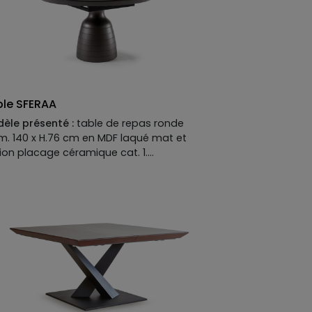
ble SFERAA
èle présenté :
table de repas ronde
m. 140 x H.76 cm en MDF laqué mat et
ion placage céramique cat. 1.
criptif technique du modèle présenté :
tement :
MDF laqué mat.
teau :
MDF laqué mat et option placage
amique cat. 1.
tement :
disponible en MDF laqué mat ou
 perlé ou brillant.
teau disponible en MDF placage bois,
ué mat ou mat option perlé ou brillant,
ion placage céramique ou verre.
ition métallisée en option.