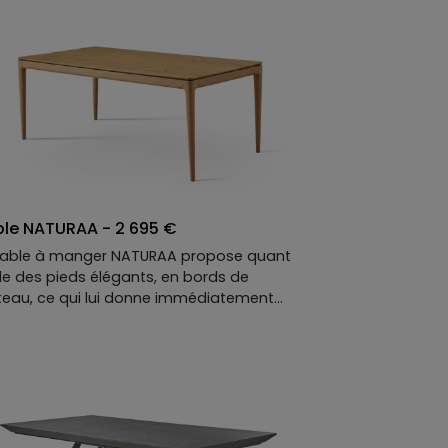
le NATURAA - 2 695 €
table à manger NATURAA propose quant
lle des pieds élégants, en bords de
teau, ce qui lui donne immédiatement
 allure design : à personnaliser également
termes de dimensions, de matières, de
oris …