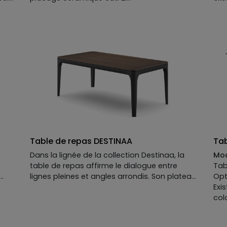
d.
Descriptif technique du modèle présenté :
con
 :
Plateau :
MDF laqué mat et option placage
aux
céramique catégorie 2. Plateau disponible en
tou
MDF placage bois, laqué mat ou mat option
tou
perlé ou brillant, option placage céramique
que
ou verre.
se 
ère
Piètement :
MDF laqué mat. isponible en MDF
Qui
placage bois, laqué mat ou mat perlé ou
con
e
brillant.
st
Finition métallisée en option.
ger
Allonges disponibles en option.
Table de repas DESTINAA
Ta
Dans la lignée de la collection Destinaa, la
Mod
table de repas affirme le dialogue entre
Tab
lignes pleines et angles arrondis. Son plateau
Opt
en bois d’eucalyptus foncé capte la lumière
Exi
du
et met en valeur le piètement en métal noir
col
mat, dessinant une silhouette à la fois
rigoureuse et sensuelle, inspirée du design