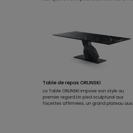
central qui attire immédiatement le regar
Son originalité tient dans son architecture
deux larges rubans de métal en U qui se
rejoignent au centre, créant une base
graphique tout en transparence. Ce
montage audacieux n'est pas seulement
esthétique, il est aussi très pratique : il lib
l'espace pour les jambes et facilite le
placement des convives. Avec sa symétri
parfaite et son équilibre géométrique, c’e
une pièce qui structure votre salle à man
sans en faire trop.
Table de repas ORLINSKI
La Table ORLINSKI impose son style au
premier regard.Un pied sculptural aux
facettes affirmées, un grand plateau aux
lignes épurées : une pièce de caractère,
designée par Richard Orlinski, où la force 
design parle d’elle-même.