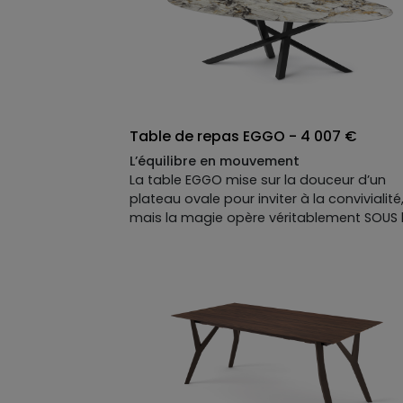
surprendre, avec un plateau qui s’agrandi
(en option) : parfait pour les grandes
tablées improvisées, les soirées où l'on re
le monde et les brunchs du dimanche qui
s'étirent sans fin.
Table de repas EGGO - 4 007 €
L’équilibre en mouvement
La table EGGO mise sur la douceur d’un
plateau ovale pour inviter à la convivialité
mais la magie opère véritablement SOUS 
plateau. Sa structure en métal noir bousc
les codes classiques du traditionnel
piètement pour installer une dynamique
visuelle folle qui semble la faire danser. U
pièce forte, idéale pour ceux qui cherchen
l'originalité au cœur d'un espace vivant et
résolument design.