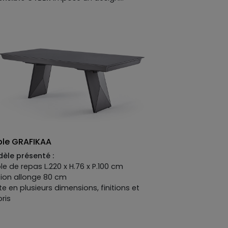
temporain tout en finesse. Son plateau
 courbes douces s'étire généreusement,
jours prêt à accueillir amis, famille, ou
s ceux qui s'invitent à l'improviste. Parce
 chez XXL Maison, le design se partage,
vit, et se savoure ensemble.
 a dit qu'une belle table devait se
tenter d'être admirée de loin ?
ble GRAFIKAA
èle présenté :
le de repas L.220 x H.76 x P.100 cm
ion allonge 80 cm
ste en plusieurs dimensions, finitions et
oris