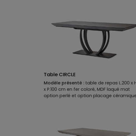
Table CIRCLE
Modèle présenté :
table de repas L.200 x 
x P.100 cm en fer coloré, MDF laqué mat
option perlé et option placage céramiqu
cat. 1.
Descriptif technique du modèle présenté
Piètement :
fer coloré.
Plateau :
MDF laqué mat option perlé et
option placage céramique cat. 1. Plateau
disponible en MDF placage bois, laqué m