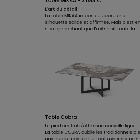
Table MIKAA - 3 583 €
L’art du détail
La table MIKAA impose d’abord une
silhouette solide et affirmée. Mais c’est e
s’en approchant que l’œil saisit toute la
finesse de son dessin : un piètement
trapézoïdal aux faces extérieures
parfaitement planes, contrasté par une
coupe biseautée à l’intérieur. Ce détail
architectural crée un jeu d’ombres fascin
et discret qui évolue selon vos
déplacements dans la pièce. Une pièce d
caractère pour sublimer vos dîners et do
du relief à votre quotidien.
Table Cobra
Le pied central s'offre une nouvelle ligne
La table COBRA oublie les traditionnels pi
aux quatre coins pour tout miser sur un s