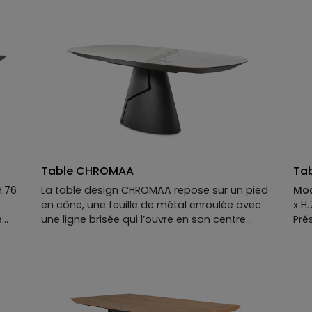
des années 70.
Résultat : une table haut de gamme au
caractère affirmé, où structure et douceur
s’équilibrent avec justesse — fidèle à l’esprit
maison XXL
Table CHROMAA
Ta
H.76
La table design CHROMAA repose sur un pied
Mod
en cône, une feuille de métal enroulée avec
x H
e
une ligne brisée qui l’ouvre en son centre
Pré
comme une faille tectonique. Elle existe en
cér
 :
deux modèles, qui donnent chacun une
Man
esthétique unique à la salle à manger.
Piè
Pla
All
at