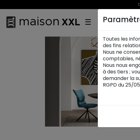
D
maison
Paramètr
XXL
☰
Toutes les info
des fins relati
Nous ne conser
comptables, né
Nous nous enga
à des tiers ; v
demander la su
RGPD du 25/05