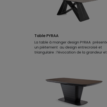
ou mat option perlé ou brillant, option
placage céramique ou verre.
Finition métallisée en option.
Allonges disponibles en option.
Table PYRAA
La table à manger design PYRAA présent
un piètement au design entrecroisé et
triangulaire : l’évocation de la grandeur e
la sophistication artistique d’une civilisati
toute entière, qui se démarque des code
établis. Pour mettre en valeur son motif
pyramidal unique, les lignes de PYRAA son
volontairement épurées. La surface lisse 
brillante de la table, en laque mate perlée
donne un éclat incomparable à l’ensembl
qui reflète naturellement la lumière de la
pièce.