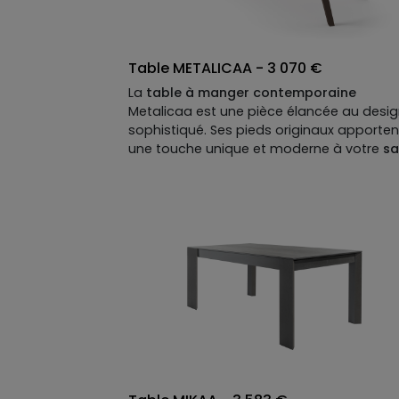
Table METALICAA - 3 070 €
La
table à manger contemporaine
Metalicaa est une pièce élancée au desi
sophistiqué. Ses pieds originaux apporten
une touche unique et moderne à votre
sa
à manger moderne
. Entièrement
personnalisable, Metalicaa peut se
composer sur mesure, en termes de
dimensions, matières, coloris et option :
notre table design se plie à toutes vos
envies.