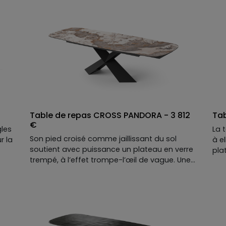
Table de repas CROSS PANDORA - 3 812
Tab
€
gles
La 
Son pied croisé comme jaillissant du sol
r la
à e
soutient avec puissance un plateau en verre
pla
trempé, à l’effet trompe-l’œil de vague. Une
une
alliance hypnotique entre tension et
ise
en 
mouvement, qui bouscule les codes de la
ux
col
table de repas. Et grâce à ses deux allonges
élégantes, CROSS accueille sans effort les
grands repas d’esthètes… ou les dîners qui
s’éternisent avec style !