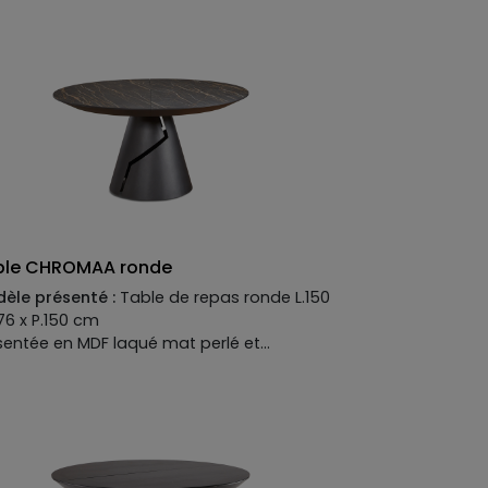
ble CHROMAA ronde
èle présenté :
Table de repas ronde L.150
.76 x P.150 cm
sentée en MDF laqué mat perlé et
amique. Allonge de 50 cm en option
ufacture :
tement :
métal
teau :
MDF laqué perlé et céramique
onge :
MDF laqué perlé et céramique