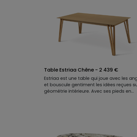
Table Estriaa Chêne - 2 439 €
Estriaa est une table qui joue avec les an
et bouscule gentiment les idées reçues su
géométrie intérieure. Avec ses pieds en
angles droits, formés de pièces de bois
blond impeccablement alignées, elle apa
les amoureux de symétrie parfaite (et ce
qui rangent leurs couverts par ordre de
taille).
L'élégance affirmée de ses matières vient
compléter ce jeu graphique pour mieux