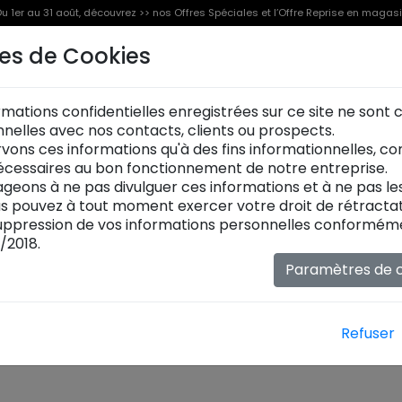
u 1er au 31 août, découvrez >> nos Offres Spéciales et l’Offre Reprise en magas
es de Cookies
Offre Reprise
Offres Spéciales [%]
Produits
rmations confidentielles enregistrées sur ce site ne sont
Tables de repas:
onnelles avec nos contacts, clients ou prospects.
Découvrez nos
tables de
vons ces informations qu'à des fins informationnelles, c
nos créations est un maria
cessaires au bon fonctionnement de notre entreprise.
fonctionnalité. Nos
tables
geons à ne pas divulguer ces informations et à ne pas l
simples
meubles
: ce sont
ous pouvez à tout moment exercer votre droit de rétractat
centre de la
salle à mang
ppression de vos informations personnelles conformémen
et de modernité à votre in
/2018.
Chez
maison XXL
, nous vo
Paramètres de c
votre
table de séjour
selo
dimensions, matières, coloris
peuvent également être éq
toutes les occasions, des 
Refuser
photos non contractuelles*